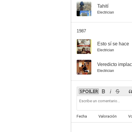
--
Tahití
Electrician
1987
9.0
Esto sí se hace
Electrician
--
Veredicto impla
Electrician
Fecha
Valoración
V