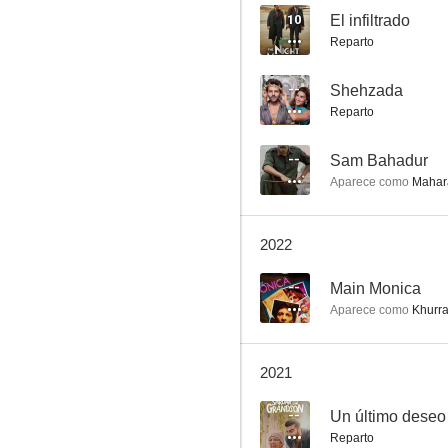
10
El infiltrado
Reparto
--
Shehzada
Reparto
--
Sam Bahadur
Aparece como
Mahara
2022
--
Main Monica
Aparece como
Khurr
2021
--
Un último deseo
Reparto