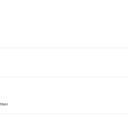
Un último deseo
htani