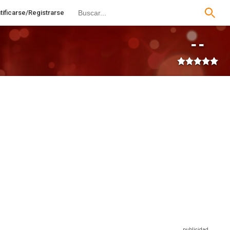
tificarse/Registrarse
--