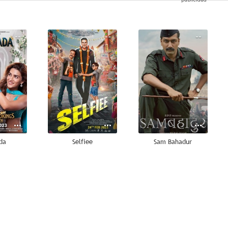
--
--
--
da
Selfiee
Sam Bahadur