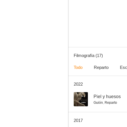
A puro corazón
--
Filmografía (17)
Todo
Reparto
Esc
2022
Reverón
--
--
Piel y huesos
Guión
,
Reparto
2017