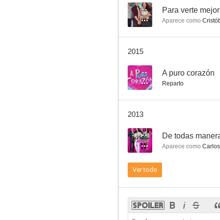
--
Para verte mejor
Aparece como
Cristó
Mi vida según yo
2015
--
--
A puro corazón
Reparto
2013
--
De todas maner
Aparece como
Carlos
Natalia de 8 a 9
Ver todo
--