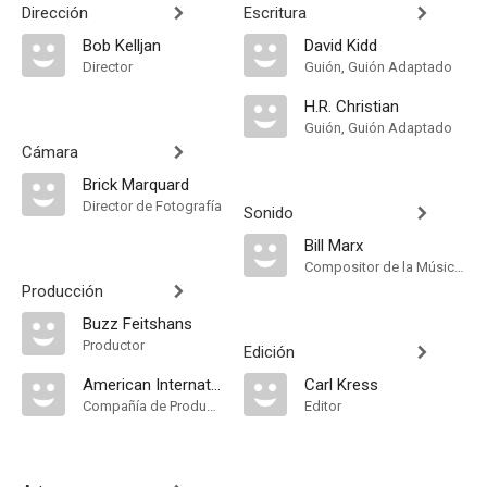
Dirección
Escritura
Bob Kelljan
David Kidd
Director
Guión, Guión Adaptado
H.R. Christian
Guión, Guión Adaptado
Cámara
Brick Marquard
Director de Fotografía
Sonido
Bill Marx
Compositor de la Música Original
Producción
Buzz Feitshans
Productor
Edición
American International Pictures [USA]. Distribuida por American International Pictures [USA]
Carl Kress
Compañía de Produccion
Editor