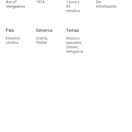
Act of
1974
1 hora y
Sin
Vengeance
30
información
minutos
País
Géneros
Temas
Estados
Drama
,
Abusos
Unidos
Thriller
sexuales
,
Crimen
,
Venganza