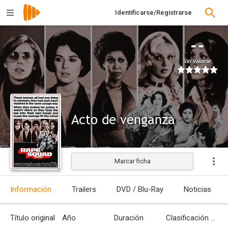
Identificarse/Registrarse
--
Sin valorar
Acto de venganza
Marcar ficha
Información
Trailers
DVD / Blu-Ray
Noticias
Título original
Año
Duración
Clasificación por edades