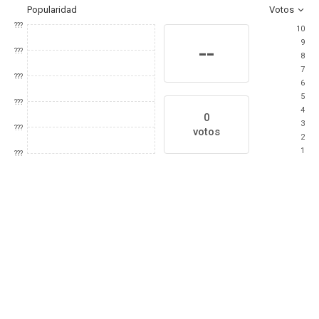
Popularidad
Votos
???
10
9
--
???
8
7
???
6
5
???
4
0
3
???
votos
2
1
???