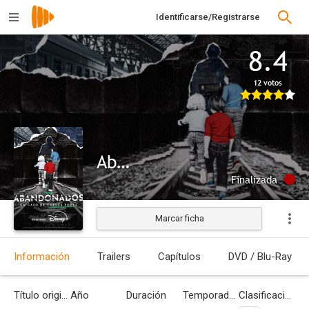
Identificarse/Registrarse
8.4
12 votos
Abandonados
Finalizada
Marcar ficha
Información
Trailers
Capítulos
DVD / Blu-Ray
Título original
Año
Duración
Temporadas
Clasificación por edades