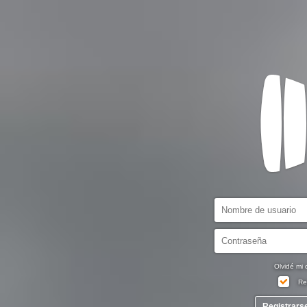
Olvidé mi 
Re