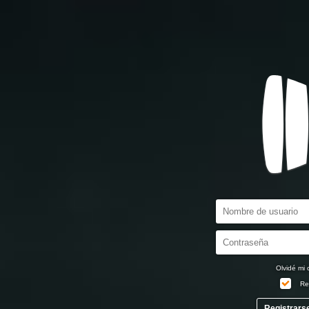
Olvidé mi 
Re