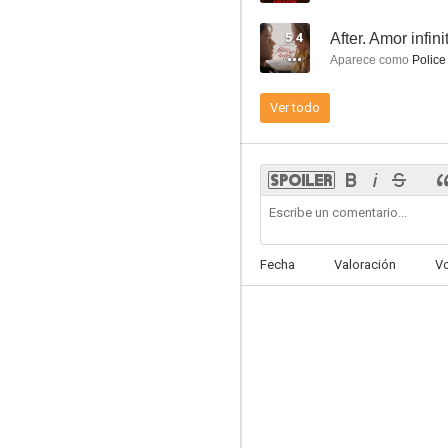
5.4
After. Amor infini
Aparece como
Police
Ver todo
Sharknado 5: Aletamiento global
5.5
Fecha
Valoración
V
Conan el bárbaro
5.2