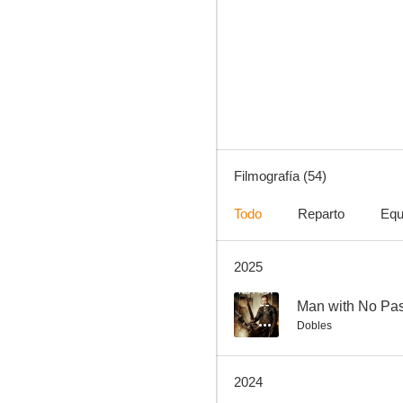
Leatherface
6.9
Filmografía (54)
Todo
Reparto
Equ
2025
Objetivo: Washington D.C.
6.7
--
Man with No Pas
Dobles
2024