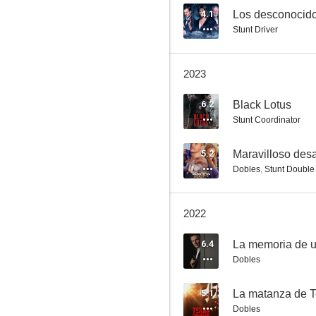
4.1
Los desconocid
Stunt Driver
Los mercenarios 2
2023
6.4
6.2
Black Lotus
Stunt Coordinator
5.2
Maravilloso desa
Dobles
,
Stunt Double
2022
La memoria de un asesino
6.4
La memoria de u
6.0
Dobles
5.1
La matanza de 
Dobles