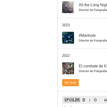
--
All the Long Nig
Director de Fotografía
The Woman Who Keeps a Murderer
2023
--
--
#Manhole
Director de Fotografía
2022
6.6
El combate de K
Director de Fotografía
Mori, the Artist's Habitat
Ver todo
--