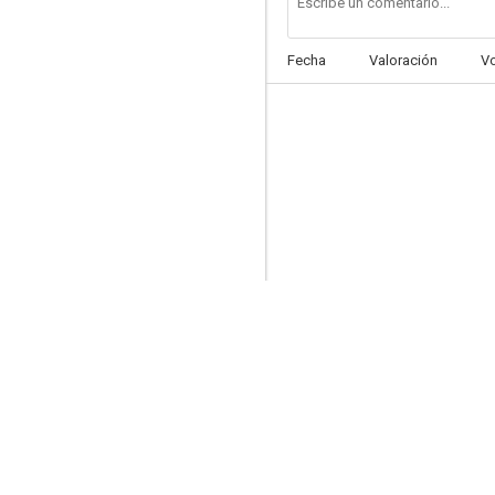
Fecha
Valoración
V
Asa ga kuru
--
Joker Game
--