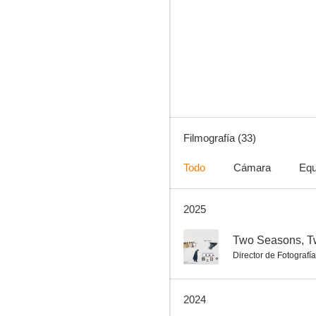
El combate de Keiko
--
Filmografía (33)
Todo
Cámara
Equ
2025
Seaside Serendipity
--
--
Two Seasons, T
Director de Fotografía
2024