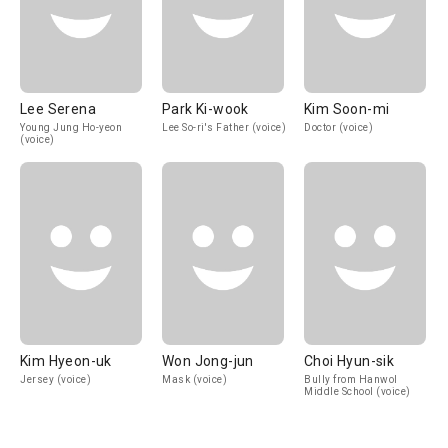
Lee Serena
Park Ki-wook
Kim Soon-mi
Young Jung Ho-yeon
Lee So-ri's Father (voice)
Doctor (voice)
(voice)
Kim Hyeon-uk
Won Jong-jun
Choi Hyun-sik
Jersey (voice)
Mask (voice)
Bully from Hanwol
Middle School (voice)