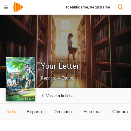
Identificarse/Registrarse
Your Letter
Reparto y Equipo
Volver a la ficha
Todo
Reparto
Dirección
Escritura
Cámara