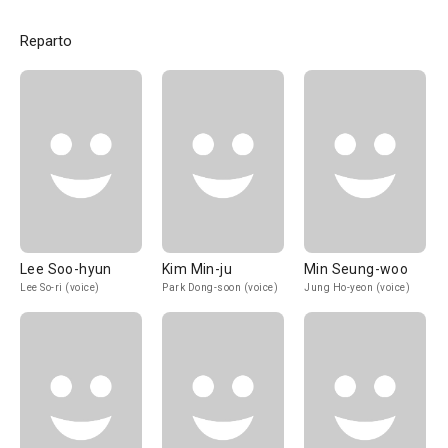
Reparto
Lee Soo-hyun
Kim Min-ju
Min Seung-woo
Lee So-ri (voice)
Park Dong-soon (voice)
Jung Ho-yeon (voice)