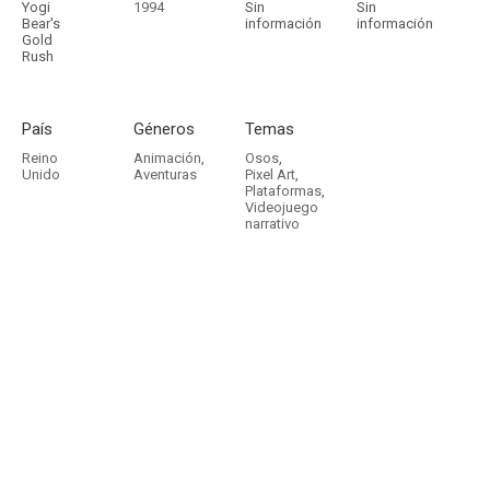
Yogi
1994
Sin
Sin
Bear's
información
información
Gold
Rush
País
Géneros
Temas
Reino
Animación
,
Osos
,
Unido
Aventuras
Pixel Art
,
Plataformas
,
Videojuego
narrativo