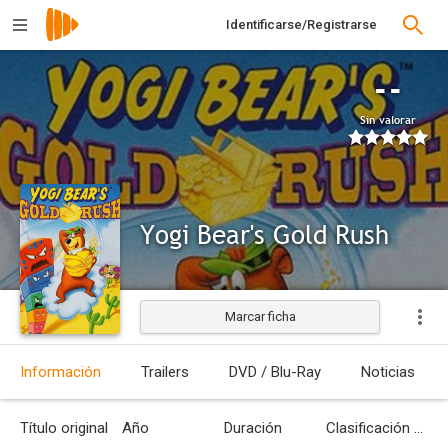
Identificarse/Registrarse
--
Sin valorar
Yogi Bear's Gold Rush
Marcar ficha
Información
Trailers
DVD / Blu-Ray
Noticias
Título original
Año
Duración
Clasificación por edades