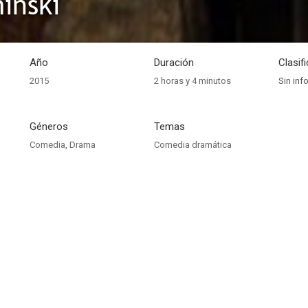
inski
Año
Duración
Clasif
2015
2 horas y 4 minutos
Sin inf
Géneros
Temas
Comedia
,
Drama
Comedia dramática