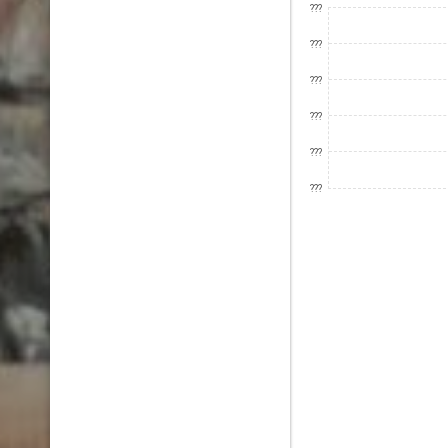
???
???
???
???
???
???