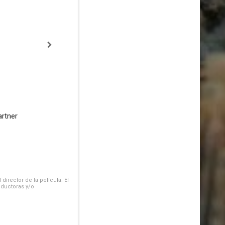
rtner
irector de la película. El
oductoras y/o