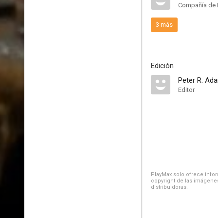
Compañía de 
3 más
Edición
Peter R. Ad
Editor
PlayMax solo ofrece inform
copyright de las imágenes
distribuidoras.