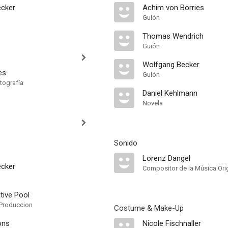
ecker
Achim von Borries
Guión
Thomas Wendrich
Guión
Wolfgang Becker
es
Guión
tografía
Daniel Kehlmann
Novela
Sonido
Lorenz Dangel
ecker
Compositor de la Música Orig
tive Pool
Produccion
Costume & Make-Up
ons
Nicole Fischnaller