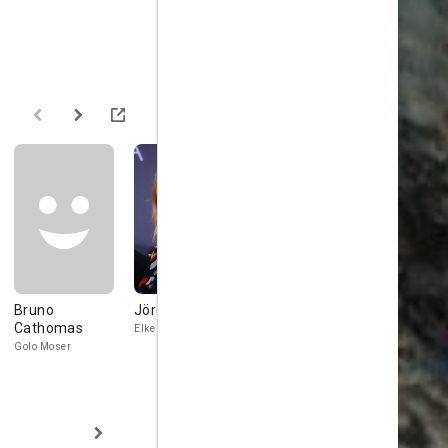
Bruno
Jördis Triebel
Jan Decleir
Karl Marko
Cathomas
Elke
Holm
Twin
Golo Moser