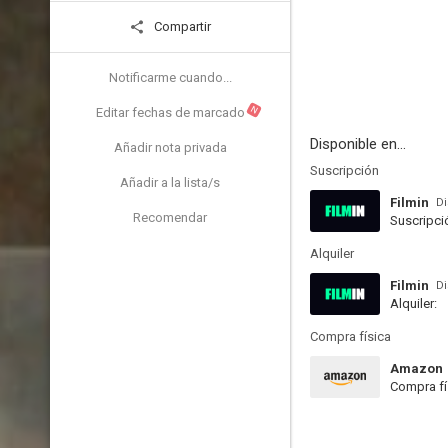
Compartir
Notificarme cuando...
N
Editar fechas de marcado
Disponible en...
Añadir nota privada
Suscripción
Añadir a la lista/s
Filmin
Di
Recomendar
Suscripci
Alquiler
Filmin
Di
Alquiler:
Compra física
Amazon
Compra fí