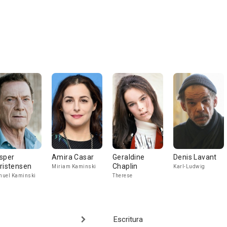
sper
Amira Casar
Geraldine
Denis Lavant
ristensen
Chaplin
Miriam Kaminski
Karl-Ludwig
uel Kaminski
Therese
Escritura