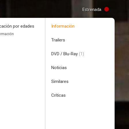
Estrenada
icación por edades
Información
ormación
Trailers
DVD / Blu-Ray
(1)
Noticias
Similares
Críticas