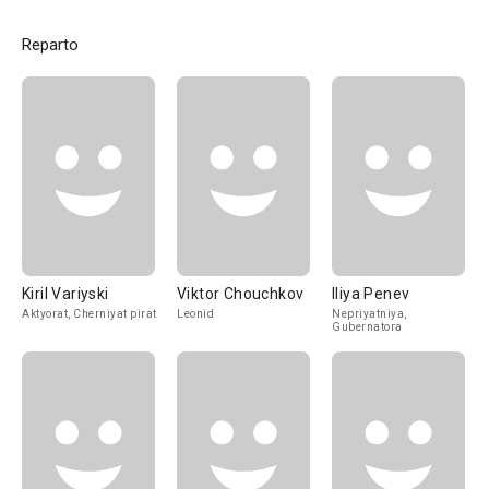
Reparto
Kiril Variyski
Viktor Chouchkov
Iliya Penev
Aktyorat, Cherniyat pirat
Leonid
Nepriyatniya,
Gubernatora