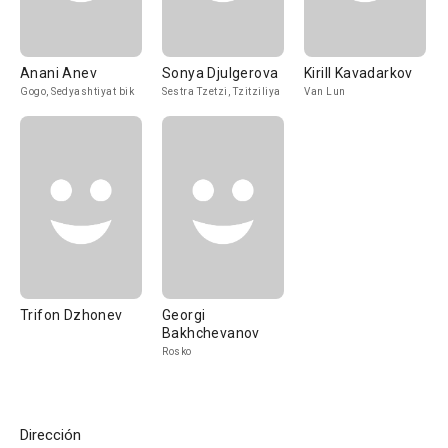
Anani Anev
Sonya Djulgerova
Kirill Kavadarkov
Gogo, Sedyashtiyat bik
Sestra Tzetzi, Tzitziliya
Van Lun
Trifon Dzhonev
Georgi
Bakhchevanov
Rosko
Dirección