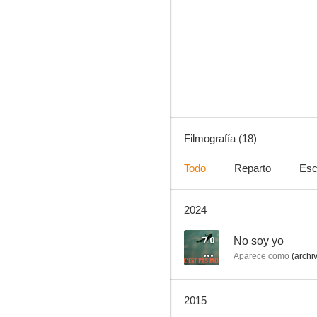
Pola X
--
Filmografía (18)
Todo
Reparto
Esc
2024
977
--
7.0
No soy yo
Aparece como
(archi
2015