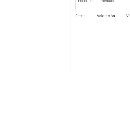
Fecha
Valoración
V
Koridorius (El corredor)