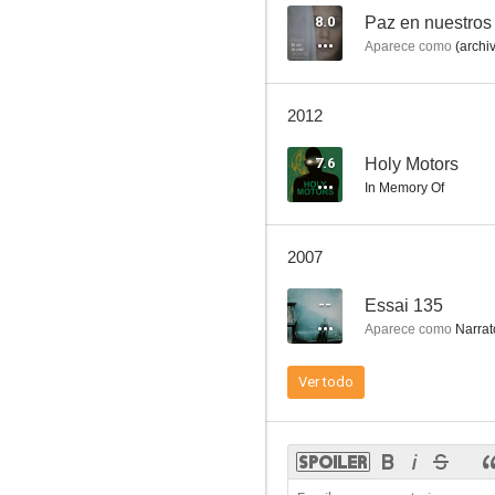
8.0
Paz en nuestros
Aparece como
(archi
El intruso
2012
--
7.6
Holy Motors
In Memory Of
2007
--
Essai 135
Aparece como
Narrat
A Casa
Ver todo
--