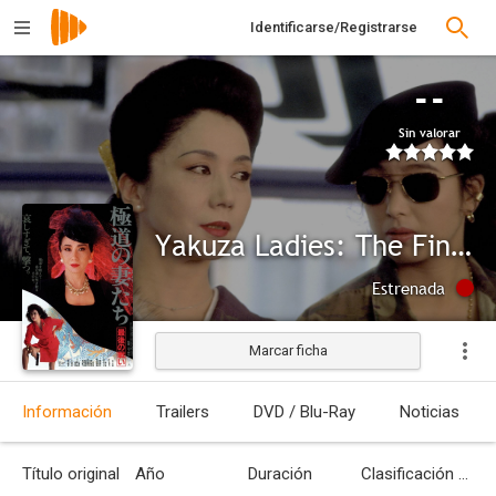
Identificarse/Registrarse
--
Sin valorar
Yakuza Ladies: The Final Battle
Estrenada
Marcar ficha
Información
Trailers
DVD / Blu-Ray
Noticias
Título original
Año
Duración
Clasificación por edades