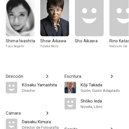
Shima Iwashita
Show Aikawa
Sho Aikawa
Rino Kata
Fuyu Segami
Yutaka Nezu
Natsumi Ise
Dirección
Escritura
Kōsaku Yamashita
Kōji Takada
Director
Guión, Guión Adaptado
Shôko Ieda
Novela, Libro
Cámara
Daisaku Kimura
Director de Fotografía