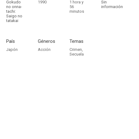
Gokudo
1990
1 hora y
Sin
no onna-
56
información
tachi:
minutos
Saigo no
tatakai
País
Géneros
Temas
Japón
Acción
Crimen
,
Secuela