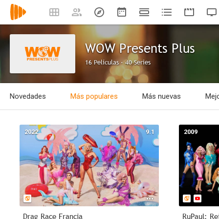
WOW Presents Plus
16 Películas · 40 Series
Novedades
Más populares
Más nuevas
Mejo
2022
9.1
2009
Drag Race Francia
RuPaul: Re