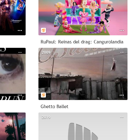
RuPaul: Reinas del drag: Cangurolandia
--
2009
--
Ghetto Ballet
--
2019
--