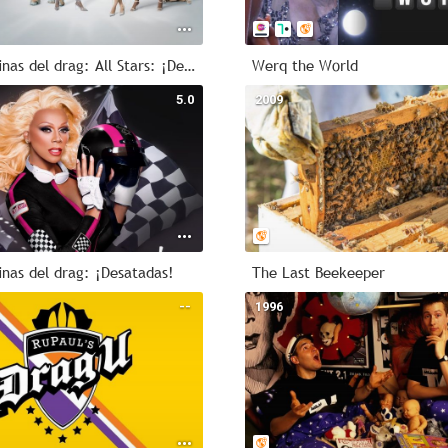
RuPaul: Reinas del drag: All Stars: ¡Desatadas!
Werq the World
5.0
2009
inas del drag: ¡Desatadas!
The Last Beekeeper
--
1996