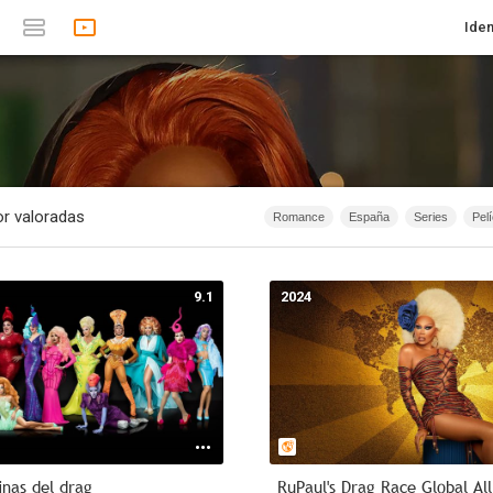
Iden
r valoradas
Romance
España
Series
Pel
1874 - 2019
Infantil
Animación
1874 - 2007
Anime
Documen
9.1
2024
1967
Serie de TV
1874 - 2015
40m - 1h 20m
Acción
2026
inas del drag
RuPaul's Drag Race Global All