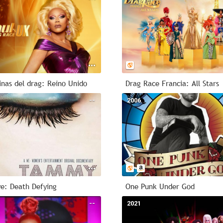
inas del drag: Reino Unido
Drag Race Francia: All Stars
--
2006
e: Death Defying
One Punk Under God
--
2021