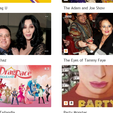
rag U
The Adam and Joe Show
--
2000
Chaz
The Eyes of Tammy Faye
8.3
1998
Tailandia
Party Monster