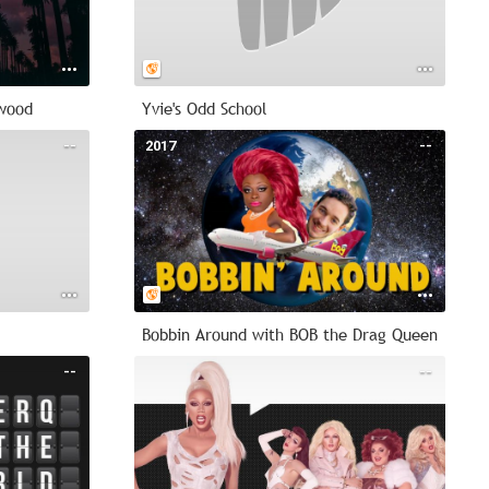
ywood
Yvie's Odd School
--
2017
--
Bobbin Around with BOB the Drag Queen
--
--