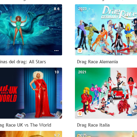
8.6
2023
nas del drag: All Stars
Drag Race Alemania
10
2021
rag Race UK vs The World
Drag Race Italia
9.7
2025