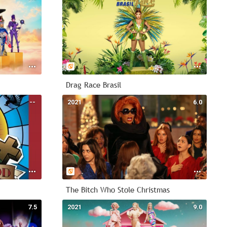
Drag Race Brasil
--
2021
6.0
The Bitch Who Stole Christmas
7.5
2021
9.0