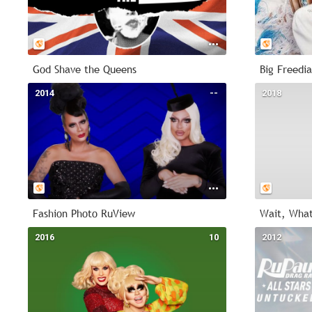
God Shave the Queens
Big Freedi
2014
--
2018
Fashion Photo RuView
Wait, Wha
2016
10
2012