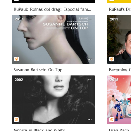
RuPaul: Reinas del drag: Especial famoseo
RuPaul's D
2017
--
2011
Susanne Bartsch: On Top
Becoming 
2002
--
2018
Monica in Black and White
Drag Race 