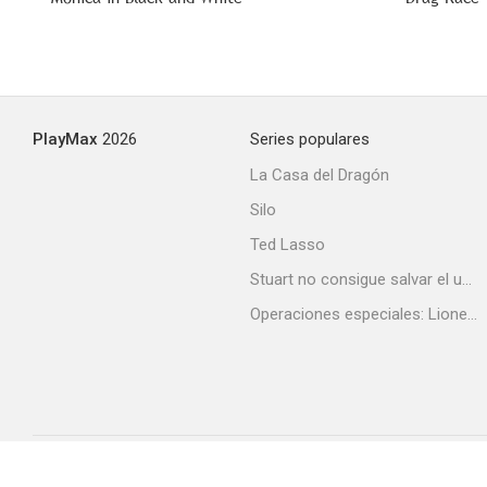
PlayMax
2026
Series populares
La Casa del Dragón
Silo
Ted Lasso
Stuart no consigue salvar el universo
Operaciones especiales: Lioness
Acerca de PlayMax
Apps
API
Términos y Condiciones