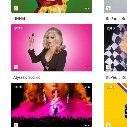
UNHhhh
2013
--
2010
Alyssa's Secret
RuPaul: Re
2020
7.4
2010