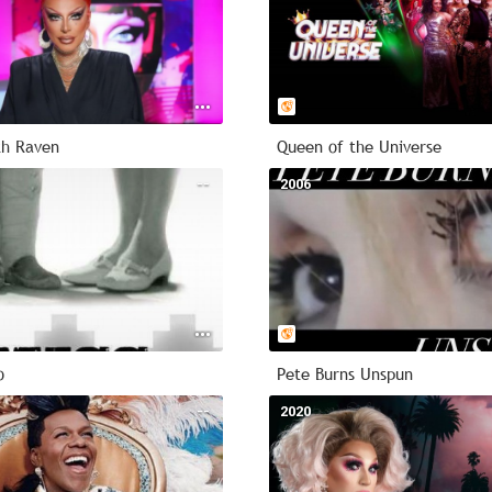
th Raven
Queen of the Universe
--
2006
o
Pete Burns Unspun
--
2020