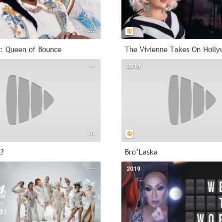
a: Queen of Bounce
The Vivienne Takes On Holl
--
2014
t?
Bro’Laska
--
2019