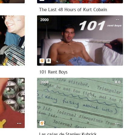
The Last 48 Hours of Kurt Cobain
--
2000
--
101 Rent Boys
10
2008
8.0
Las cajas de Stanley Kubrick