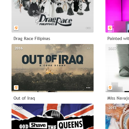
Drag Race Filipinas
Painted wi
2016
--
2007
Out of Iraq
Miss Navaj
2020
--
2013