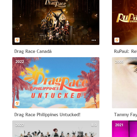
Drag Race Canadá
RuPaul: Re
2022
--
2005
Drag Race Philippines Untucked!
Tammy Fay
2022
8.0
2021