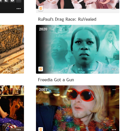
RuPaul's Drag Race: RuVealed
--
2020
--
Freedia Got a Gun
--
2007
--