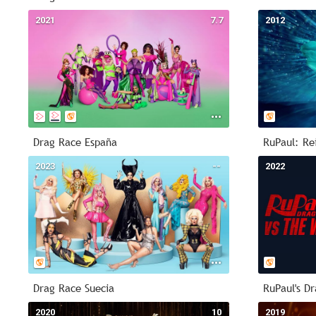
2021
7.7
2012
Drag Race España
RuPaul: Rei
2023
--
2022
Drag Race Suecia
RuPaul's D
2020
10
2019