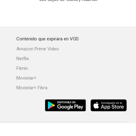
Contenido que expirara en VOD
Amazon Prime Video
Netflix
Filmin
Movistar+
Movistar+ Fibra