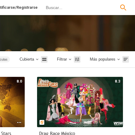
tificarse/Registrarse
Cubierta
Filtrar
Más populares
ículas
Terror
tales
8.0
2023
8.3
Rusia
1m
Intriga
 Stars
Drag Race México