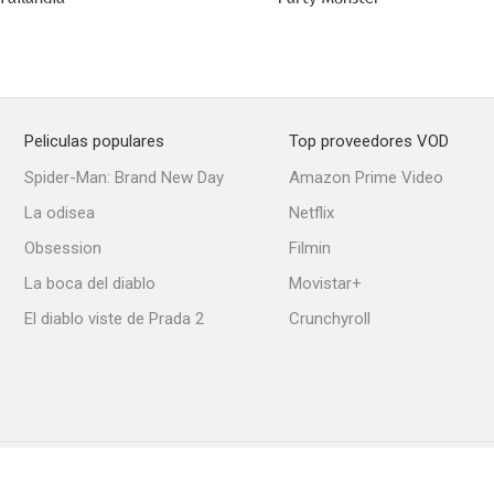
Peliculas populares
Top proveedores VOD
Spider-Man: Brand New Day
Amazon Prime Video
La odisea
Netflix
Obsession
Filmin
La boca del diablo
Movistar+
El diablo viste de Prada 2
Crunchyroll
Política de Cookies
Ajustes de privacidad
Contacto