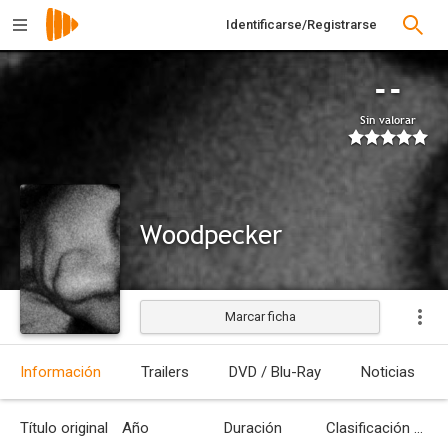
Identificarse/Registrarse
--
Sin valorar
Woodpecker
Marcar ficha
Estrenada
Información
Trailers
DVD / Blu-Ray
Noticias
Título original
Año
Duración
Clasificación por edades