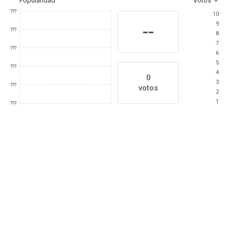
Popularidad
Votos
???
10
9
--
???
8
7
???
6
5
???
4
0
3
???
votos
2
1
???