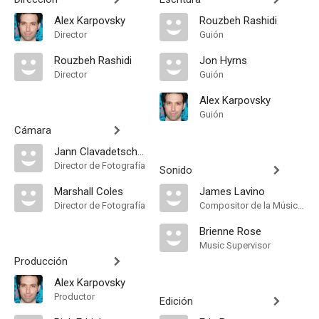
Alex Karpovsky
Rouzbeh Rashidi
Director
Guión
Rouzbeh Rashidi
Jon Hyrns
Director
Guión
Alex Karpovsky
Guión
Cámara
Jann Clavadetscher
Director de Fotografía
Sonido
Marshall Coles
James Lavino
Director de Fotografía
Compositor de la Música Original
Brienne Rose
Music Supervisor
Producción
Alex Karpovsky
Productor
Edición