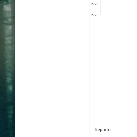
2728
2729
Reparto