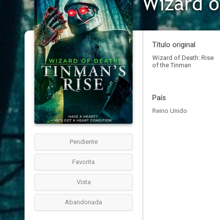
Wizard o
Título original
Wizard of Death: Rise
of the Tinman
País
Reino Unido
Pendiente
Favorita
Vista
Abandonada