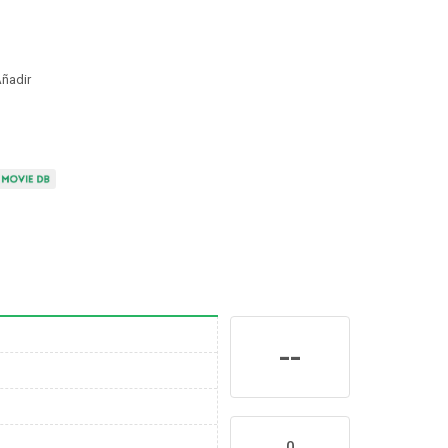
ñadir
--
0