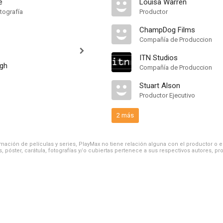
e
Louisa Warren
tografía
Productor
ChampDog Films
Compañía de Produccion
ITN Studios
ngh
Compañía de Produccion
Stuart Alson
Productor Ejecutivo
2 más
ación de películas y series, PlayMax no tiene relación alguna con el productor o el d
, póster, carátula, fotografías y/o cubiertas pertenece a sus respectivos autores, pr