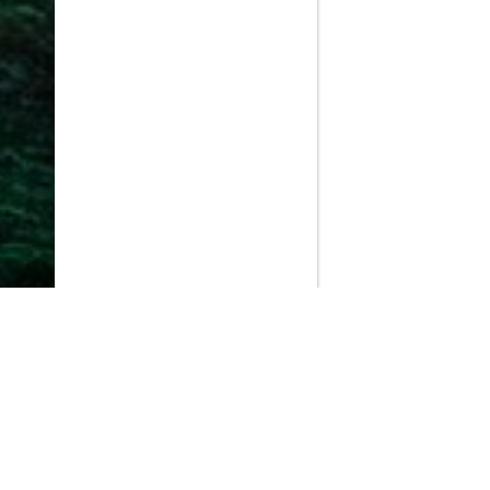
PlayMax
2026
Series populares
La Casa del Dragón
Silo
Stuart no consigue salvar el universo
Ted Lasso