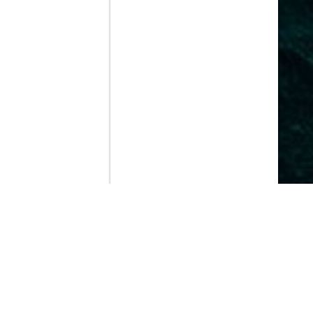
Contenido que expirara en VOD
Amazon Prime Video
Movistar+
Netflix
Filmin