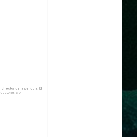
irector de la película. El
oductoras y/o