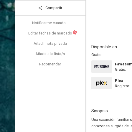
Compartir
Notificarme cuando...
N
Editar fechas de marcado
Añadir nota privada
Disponible en...
Añadir a la lista/s
Gratis
Recomendar
Faweso
Gratis:
Plex
Registro:
Sinopsis
Una excursión familiar 
corazones surgida de la