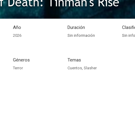
f Death: Tinman's Rise
Año
Duración
Clasif
2026
Sin información
Sin inf
Géneros
Temas
Terror
Cuentos
,
Slasher