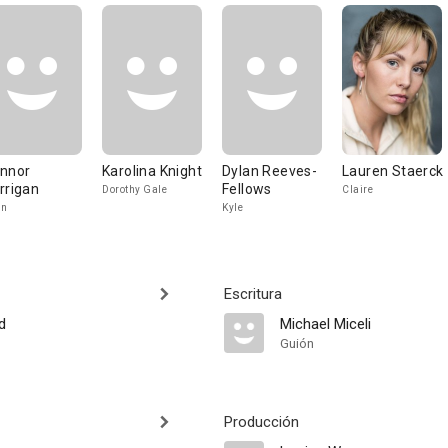
nnor
Karolina Knight
Dylan Reeves-
Lauren Staerck
rrigan
Fellows
Dorothy Gale
Claire
an
Kyle
Escritura
d
Michael Miceli
Guión
Producción