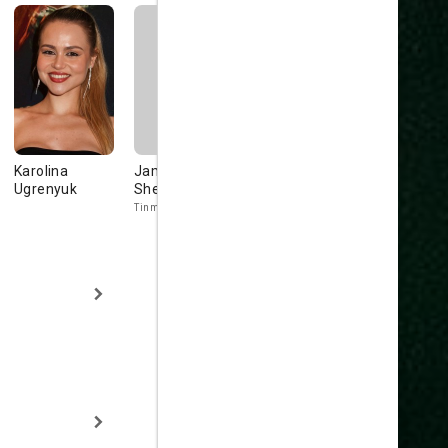
Karolina
James
Megan Roberts
Liam M.
Ugrenyuk
Shenton
Edwards
Tinman
Crazy Paul