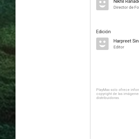
Nikhil Ranad
Director de Fo
Edición
Harpreet Si
Editor
PlayMax solo ofrece inform
copyright de las imágenes
distribuidoras.