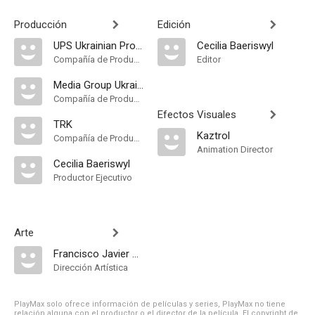
Producción
Edición
UPS Ukrainian Production Studio
Cecilia Baeriswyl
Compañía de Produccion
Editor
Media Group Ukraine
Compañía de Produccion
Efectos Visuales
TRK
Kaztrol
Compañía de Produccion
Animation Director
Cecilia Baeriswyl
Productor Ejecutivo
Arte
Francisco Javier Olea
Dirección Artística
PlayMax solo ofrece información de películas y series, PlayMax no tiene
relación alguna con el productor o el director de la película. El copyright de