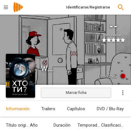
Identificarse/Registrarse
--
Sin valorar
Who Are You?
Finalizada
Marcar ficha
Información
Trailers
Capítulos
DVD / Blu-Ray
Título original
Año
Duración
Temporadas
Clasificación por edades