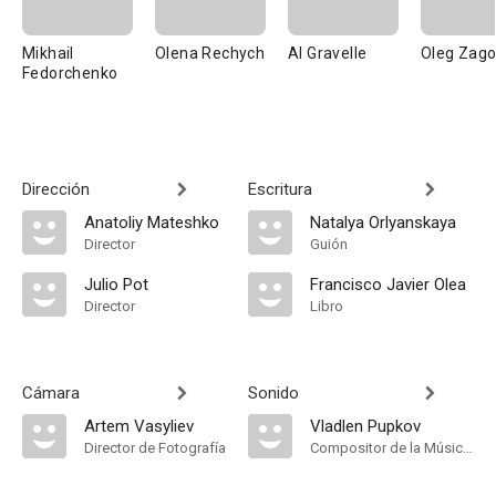
Mikhail
Olena Rechych
Al Gravelle
Oleg Zago
Fedorchenko
Dirección
Escritura
Anatoliy Mateshko
Natalya Orlyanskaya
Director
Guión
Julio Pot
Francisco Javier Olea
Director
Libro
Cámara
Sonido
Artem Vasyliev
Vladlen Pupkov
Director de Fotografía
Compositor de la Música Original