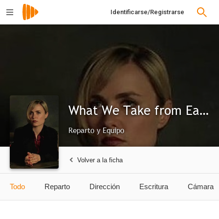
Identificarse/Registrarse
What We Take from Each Other
Reparto y Equipo
Volver a la ficha
Todo
Reparto
Dirección
Escritura
Cámara