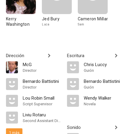
Kerry
Jed Bury
Cameron Millar
Washington
Luca
Sam
Dirección
Escritura
McG
Chris Luccy
Director
Guión
Bernardo Battistini
Bernardo Battistini
Director
Guión
Lou Robin Small
Wendy Walker
Script Supervisor
Novela
Liviu Rotaru
Second Assistant Director
Sonido
1 más