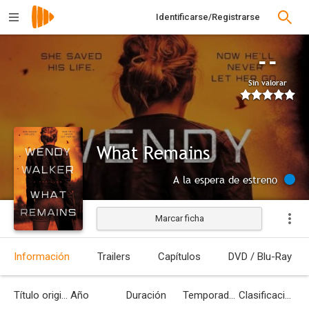
Identificarse/Registrarse
--
Sin valorar
What Remains
A la espera de estreno
Marcar ficha
Información
Trailers
Capítulos
DVD / Blu-Ray
Título original
Año
Duración
Temporadas
Clasificación por edades