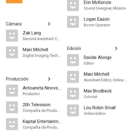
Erin McKenzie
Sound Designer, Música
Logan Eason
Cámara
Boom Operator
Zak Lang
Second Assistant Camera
Edición
Mairi Mitchell
Digital Imaging Technician
Davide Alonge
Editor
Mairi Mitchell
Producción
Assistant Editor, Online Editor
Antoaneta Ninovska
Max Brodbeck
Productor
Colorist
20h Television
Lou Robin Small
Compañía de Produccion
Online Editor
Kapital Entertainment
Compañía de Produccion