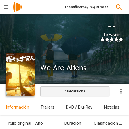
Identificarse/Registrarse
--
Sin valorar
We Are Aliens
Marcar ficha
Estrenada
Información
Trailers
DVD / Blu-Ray
Noticias
Título original
Año
Duración
Clasificación por edades