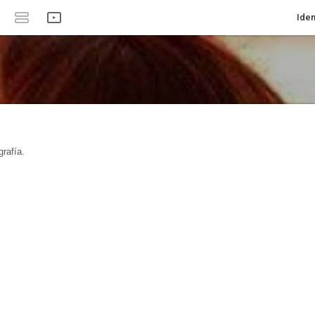
Iden
rafía.