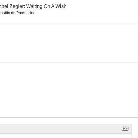
hel Zegler: Waiting On A Wish
pañía de Produccion
Phil Collins: You'll Be in My Heart
Christina Aguilera: El mejor guerrero
Idina Menzel: Let It Go
--
--
--
ounger You
Shakira: Zoo
Rachel Zegler: Waiting On A Wish
--
--
--