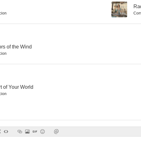
--
Rac
cion
Com
P!Nk: Just Like Fire
Phil Collins: Strangers Like Me
7.0
--
ors of the Wind
cion
rt of Your World
cion
Idina Menzel: Into the Unknown
Taylor Swift: I Knew It, I Knew You
Miley Cyrus: Y
--
--