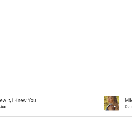
Ariana Grande & John Legend: Beauty and the Beast
Alessia Cara: How Far I'll Go
Demi Lovato: 
10
10
Luis Miguel: Sueña
Vanessa Williams: Colors of the Wind
8.5
8.5
new It, I Knew You
--
Mil
cion
Com