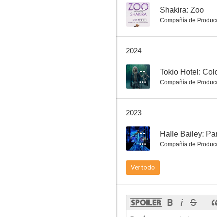
--
Shakira: Zoo
Compañía de Produc
Elton John: Can You Feel the Love Tonight
2024
7.0
--
Tokio Hotel: Col
Compañía de Produc
2023
--
Halle Bailey: Pa
Compañía de Produc
Christina Aguilera: Reflection
Ver todo
--