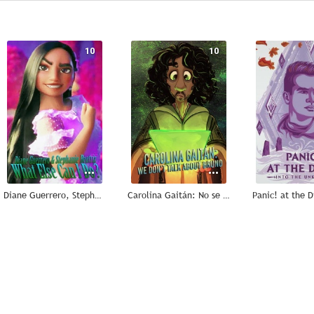
10
10
Diane Guerrero, Stephanie Beatriz: What Else Can I Do?
Carolina Gaitán: No se habla de Bruno
10
10