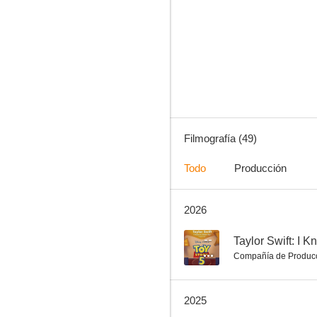
ZAYN, Becky G: Un mundo ideal
10
Filmografía (49)
Todo
Producción
2026
Michael Bolton: Go the Distance
9.0
--
Taylor Swift: I K
Compañía de Produc
2025