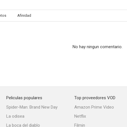
otos
Afinidad
Halle Bailey: Part of Your World
Chanel: La estrella azul
--
--
No hay ningun comentario.
Peliculas populares
Top proveedores VOD
Florence + the Machine: Call me Cruella
Utada Hikaru & Skrillex: Face My Fears
Naomi Scott: S
Spider-Man: Brand New Day
Amazon Prime Video
--
--
La odisea
Netflix
La boca del diablo
Filmin