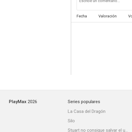
Fecha
Valoración
V
Tokio Hotel: Colors of the Wind
--
PlayMax
2026
Series populares
Brandy: Starting Now (Vídeo musical)
La Casa del Dragón
--
Silo
Stuart no consigue salvar el universo