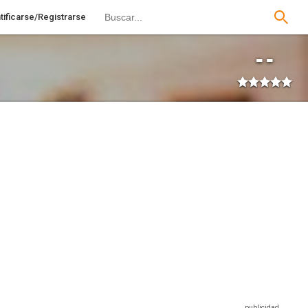
tificarse/Registrarse
--