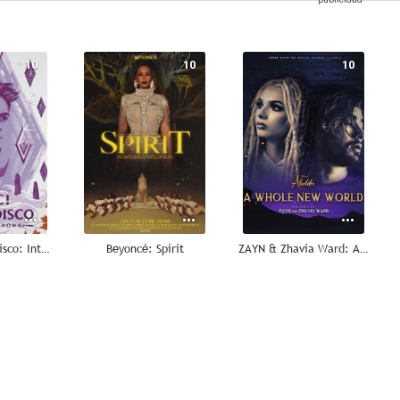
10
10
10
Panic! at the Disco: Into the Unknown
Beyoncé: Spirit
ZAYN & Zhavia Ward: A Whole New World
10
10
10