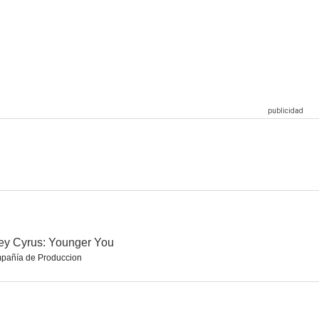
Let It Go
Christina Aguilera: Reflection
Ricky Martin: No importa la distancia
10
10
10
Elton John: Circle of Life
Peabo Bryson & Regina Belle: A Whole New World
Céline Dion & Peabo Bryson: Beauty and the Beast
8.0
7.5
7.5
ey Cyrus: Younger You
pañía de Produccion