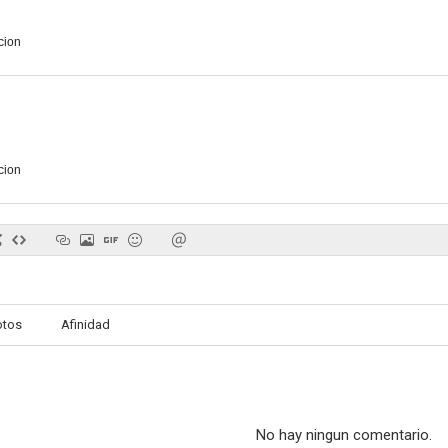
cion
cion
otos
Afinidad
No hay ningun comentario.