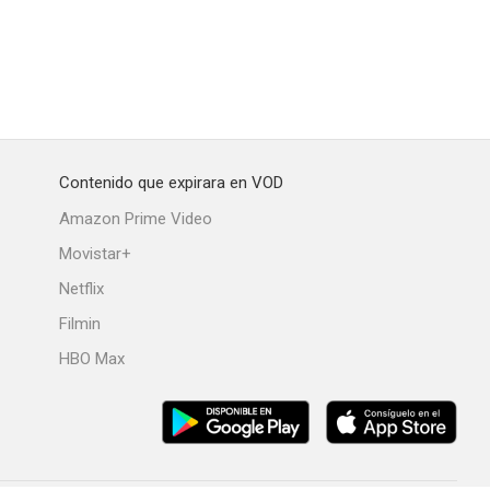
Contenido que expirara en VOD
Amazon Prime Video
Movistar+
Netflix
Filmin
HBO Max