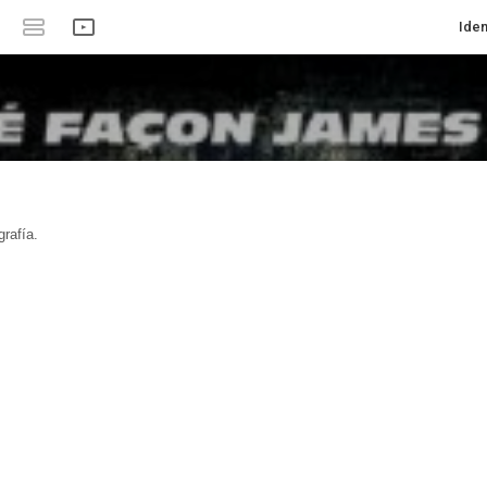
Iden
rafía.