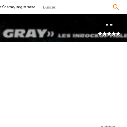
tificarse/Registrarse
--