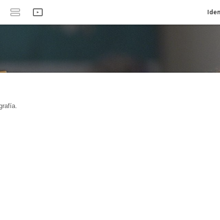
Iden
rafía.