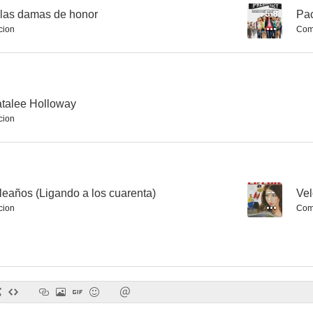
las damas de honor
5.8
Pac
cion
Com
Plaga letal
Dynasty: The Making of a Guilty Pleasure
Ambulance
--
--
atalee Holloway
cion
eaños (Ligando a los cuarenta)
--
Vel
cion
Com
La historia de Joan Brock
En defensa de nuestros hijos
Lily
--
--