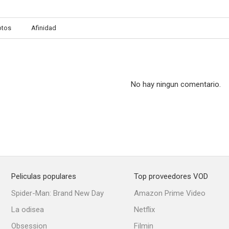
otos
Afinidad
Las divas también mueren
Tres días más
Un bebé extra
--
--
No hay ningun comentario.
Peliculas populares
Top proveedores VOD
No mires abajo
Juramento mortal
Muerte en d
Spider-Man: Brand New Day
Amazon Prime Video
--
--
La odisea
Netflix
Obsession
Filmin