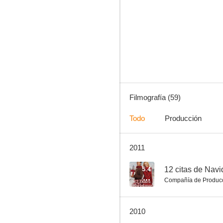
Invasión
4.5
Filmografía (59)
Todo
Producción
2011
Pánico en el hospital
--
5.4
12 citas de Nav
Compañía de Produc
2010