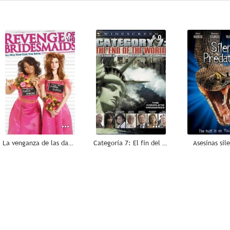
7.6
6.0
La venganza de las damas de honor
Categoría 7: El fin del mundo
Asesinas sil
5.5
5.4