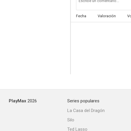
Fecha
Valoración
V
Un paseo por el parque
--
PlayMax
2026
Series populares
Error fatal
La Casa del Dragón
--
Silo
Ted Lasso