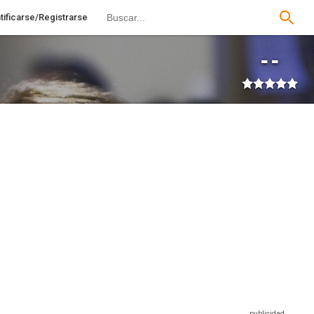
tificarse/Registrarse
--