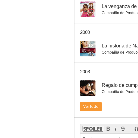
7.6
La venganza de 
Compañía de Produc
Fatal Desire
2009
--
10
La historia de N
Compañía de Produc
2008
3.5
Regalo de cumpl
Compañía de Produc
El misterio de Natalie Wood
Ver todo
--