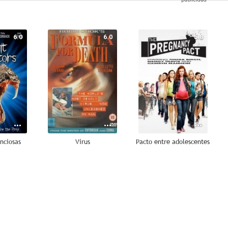
6.0
6.0
5.8
enciosas
Virus
Pacto entre adolescentes
5.0
4.5
4.5