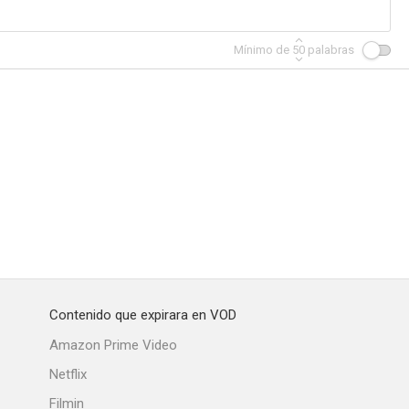
Mínimo de
50
palabras
ordinario
La vida secreta de Doris Duke
Mister Rock 'n' Roll
--
--
--
Contenido que expirara en VOD
irecto
Crazy Horse
God's Lonely Man
Amazon Prime Video
--
--
--
Netflix
Filmin