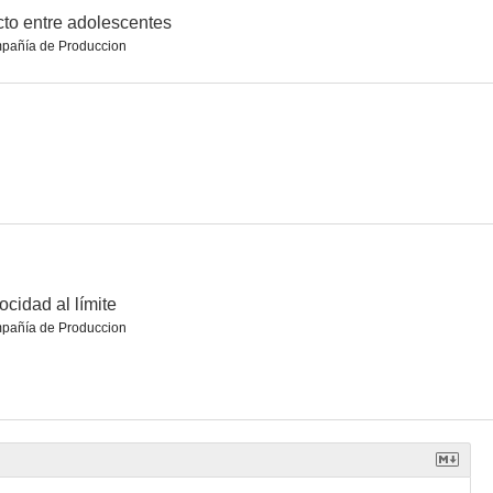
to entre adolescentes
pañía de Produccion
 Girl
Mientras estuve fuera
El camafeo
--
--
--
ocidad al límite
pañía de Produccion
Instinto asesino
La historia de Elizabeth (El secuestro de Elizabeth)
--
--
--