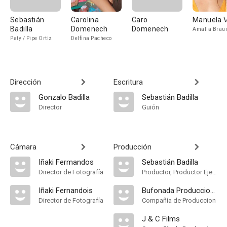
Sebastián
Carolina
Caro
Manuela V
Badilla
Domenech
Domenech
Amalia Brau
Paty / Pipe Ortiz
Delfina Pacheco
Dirección
Escritura
Gonzalo Badilla
Sebastián Badilla
Director
Guión
Cámara
Producción
Iñaki Fermandos
Sebastián Badilla
Director de Fotografía
Productor, Productor Ejecutivo
Iñaki Fernandois
Bufonada Producciones
Director de Fotografía
Compañía de Produccion
J & C Films