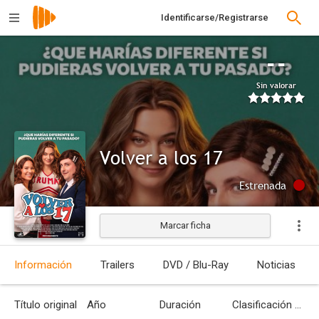
Identificarse/Registrarse
--
Sin valorar
Volver a los 17
Estrenada
Marcar ficha
Información
Trailers
DVD / Blu-Ray
Noticias
Título original
Año
Duración
Clasificación por edades