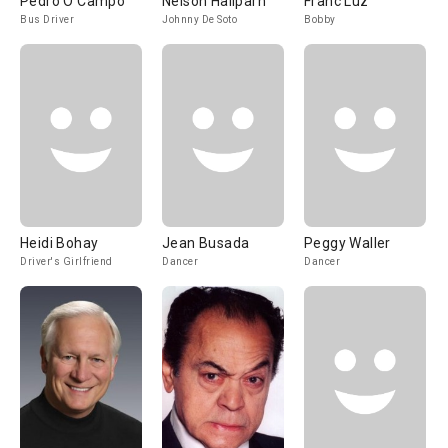
Pedro O'Campo
Nelson Hailparn
Franc Luz
Bus Driver
Johnny De Soto
Bobby
Heidi Bohay
Jean Busada
Peggy Waller
Driver's Girlfriend
Dancer
Dancer