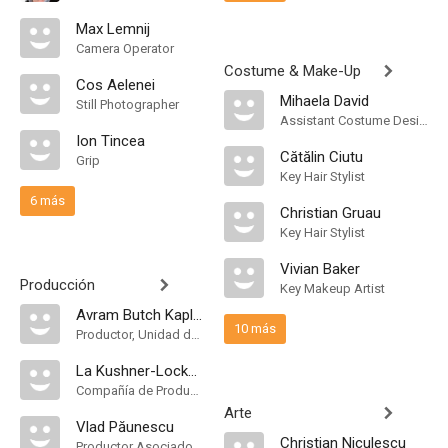
Max Lemnij
Camera Operator
Costume & Make-Up
Cos Aelenei
Mihaela David
Still Photographer
Assistant Costume Designer
Ion Tincea
Cătălin Ciutu
Grip
Key Hair Stylist
6 más
Christian Gruau
Key Hair Stylist
Vivian Baker
Producción
Key Makeup Artist
Avram Butch Kaplan
10 más
Productor, Unidad de Producción
La Kushner-Locke Company
Compañía de Produccion
Arte
Vlad Păunescu
Christian Niculescu
Productor Asociado