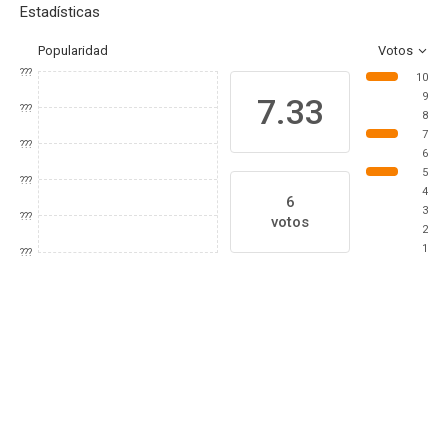
Estadísticas
Popularidad
Votos
???
10
9
7.33
???
8
7
???
6
5
???
4
6
3
???
votos
2
1
???