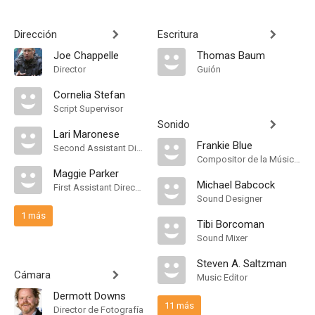
Dirección
Escritura
Joe Chappelle
Thomas Baum
Director
Guión
Cornelia Stefan
Script Supervisor
Sonido
Lari Maronese
Frankie Blue
Second Assistant Director
Compositor de la Música Original, Música
Maggie Parker
Michael Babcock
First Assistant Director
Sound Designer
1 más
Tibi Borcoman
Sound Mixer
Steven A. Saltzman
Cámara
Music Editor
Dermott Downs
11 más
Director de Fotografía