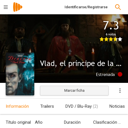
Identificarse/Registrarse
7.3
6 votos
Vlad, el príncipe de la oscuridad
Estrenada
Marcar ficha
Información
Trailers
DVD / Blu-Ray
(2)
Noticias
Título original
Año
Duración
Clasificación por edades