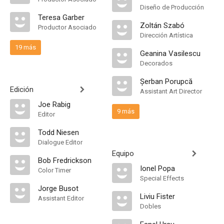
Diseño de Producción
Teresa Garber
Zoltán Szabó
Productor Asociado
Dirección Artística
19 más
Geanina Vasilescu
Decorados
Șerban Porupcă
Edición
Assistant Art Director
Joe Rabig
9 más
Editor
Todd Niesen
Dialogue Editor
Equipo
Bob Fredrickson
Ionel Popa
Color Timer
Special Effects
Jorge Busot
Liviu Fister
Assistant Editor
Dobles