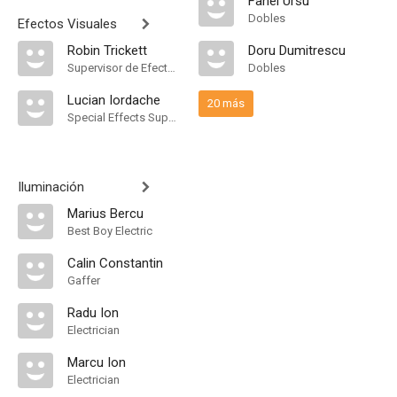
Fanel Ursu
Dobles
Efectos Visuales
Robin Trickett
Doru Dumitrescu
Supervisor de Efectos Visuales
Dobles
Lucian Iordache
20 más
Special Effects Supervisor
Iluminación
Marius Bercu
Best Boy Electric
Calin Constantin
Gaffer
Radu Ion
Electrician
Marcu Ion
Electrician