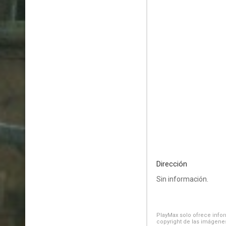
Dirección
Sin información.
PlayMax solo ofrece inform
copyright de las imágenes