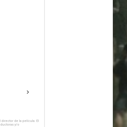
irector de la película. El
oductoras y/o