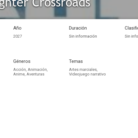
ighter Crossroads
Año
Duración
Clasif
2027
Sin información
Sin inf
Géneros
Temas
Acción
,
Animación
,
Artes marciales
,
Anime
,
Aventuras
Videojuego narrativo