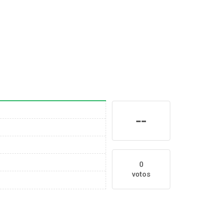
--
0
votos