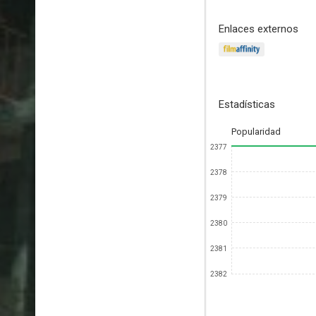
Enlaces externos
Estadísticas
Popularidad
2377
2378
2379
2380
2381
2382