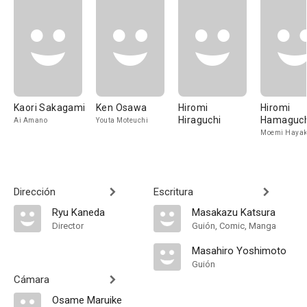
Kaori Sakagami
Ken Osawa
Hiromi
Hiromi
Hiraguchi
Hamaguch
Ai Amano
Youta Moteuchi
Moemi Haya
Dirección
Escritura
Ryu Kaneda
Masakazu Katsura
Director
Guión, Comic, Manga
Masahiro Yoshimoto
Guión
Cámara
Osame Maruike