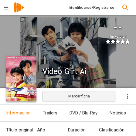
Identificarse/Registrarse
--
Sin valorar
Video Girl Ai
Marcar ficha
Estrenada
Información
Trailers
DVD / Blu-Ray
Noticias
Título original
Año
Duración
Clasificación por edades