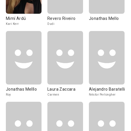
Mimí Ardú
Revero Riveiro
Jonathas Mello
Kari Kerr
Dudi
Jonathas Melllo
Laura Zaccara
Alejandro Baratelli
Roy
Carmen
Néstor Perlongher