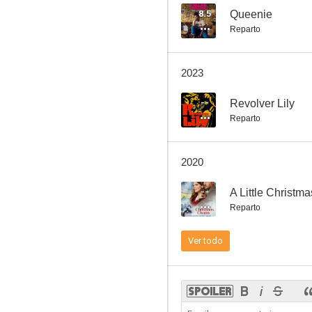
8.5
Queenie
Reparto
Los novios de Manzoni
2023
--
Revolver Lily
Reparto
2020
--
A Little Christm
Reparto
Ver todo