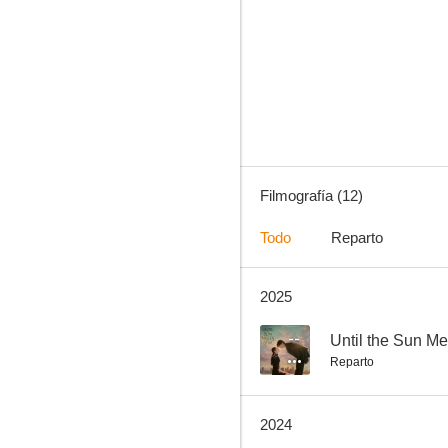
A Little Christmas Charm
--
Filmografía (12)
Todo
Reparto
2025
Mariposa: Sa hawla ng gabi
--
--
Until the Sun Me
Reparto
2024