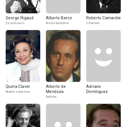
George Rigaud
Alberto Berco
Roberto Camardiel
Ex-comisario
Arturo Sanabria
Cifuentes
Queta Claver
Alberto de
Adriano
Mendoza
Domínguez
Madre superiora
Beltrán