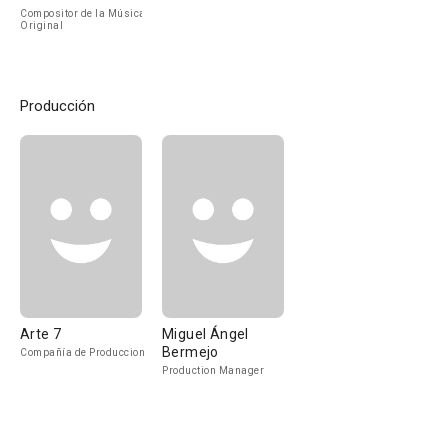
Española S.A.
Compositor de la Música
Original
Producción
Arte 7
Miguel Ángel
Bermejo
Compañía de Produccion
Production Manager