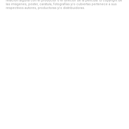
relación alguna con el productor o el director de la película. El copyright de
las imágenes, póster, carátula, fotografías y/o cubiertas pertenece a sus
respectivos autores, productoras y/o distribuidoras.