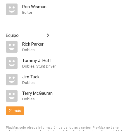
Ron Wisman
Editor
Equipo
Rick Parker
Dobles
Tommy J. Huff
Dobles, Stunt Driver
Jim Tuck
Dobles
Terry McGauran
Dobles
21 más
PlayMax solo ofrece información de películas y series, PlayMax no tiene