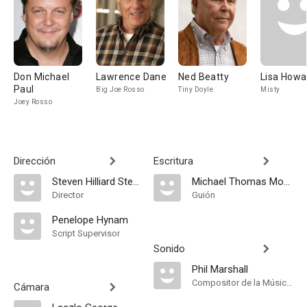
Don Michael
Lawrence Dane
Ned Beatty
Lisa Howa
Paul
Big Joe Rosso
Tiny Doyle
Misty
Joey Rosso
Dirección
Escritura
Steven Hilliard Stern
Michael Thomas Montgomery
Director
Guión
Penelope Hynam
Script Supervisor
Sonido
Phil Marshall
Compositor de la Música Original
Cámara