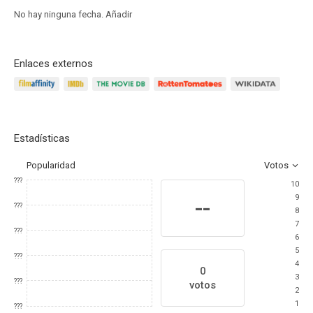
No hay ninguna fecha.
Añadir
Enlaces externos
Estadísticas
Popularidad
Votos
???
10
9
--
???
8
7
???
6
5
???
4
0
3
???
votos
2
1
???