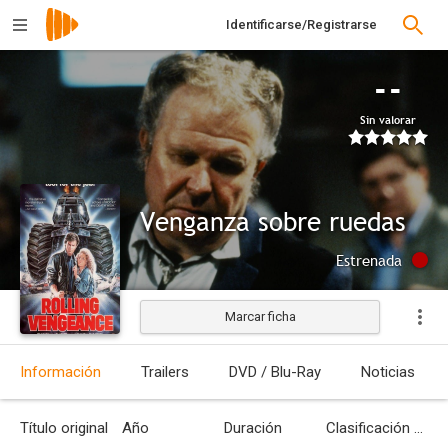
Identificarse/Registrarse
--
Sin valorar
Venganza sobre ruedas
Estrenada
Marcar ficha
Información
Trailers
DVD / Blu-Ray
Noticias
Título original
Año
Duración
Clasificación por edades