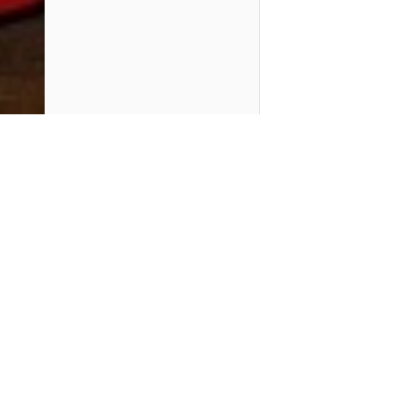
PlayMax
2026
Series populares
La Casa del Dragón
Silo
Stuart no consigue salvar el universo
Ted Lasso
Operaciones especiales: Lioness