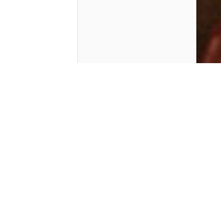
Contenido que expirara en VOD
Amazon Prime Video
Netflix
Filmin
Movistar+
Movistar+ Fibra