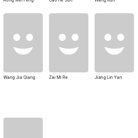
Rong Wei Feng
Cao He Jun
Wang Kun
Wang Jia Qiang
Zai Mi Re
Jiang Lin Yan