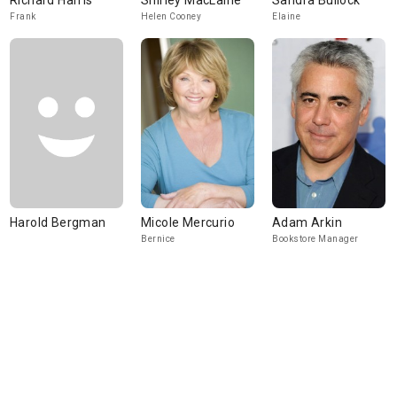
Richard Harris
Shirley MacLaine
Sandra Bullock
Frank
Helen Cooney
Elaine
Harold Bergman
Micole Mercurio
Adam Arkin
Bernice
Bookstore Manager