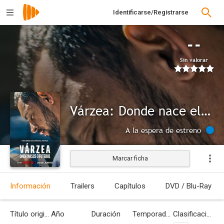
Identificarse/Registrarse
--
Sin valorar
Várzea: Donde nace el fútbol
A la espera de estreno
Marcar ficha
Información
Trailers
Capítulos
DVD / Blu-Ray
Título original
Año
Duración
Temporadas
Clasificación por edades