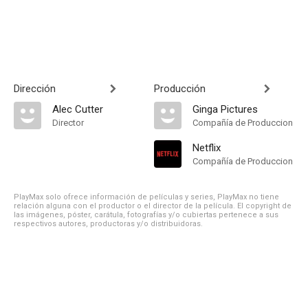
Dirección
Producción
Alec Cutter
Ginga Pictures
Director
Compañía de Produccion
Netflix
Compañía de Produccion
PlayMax solo ofrece información de películas y series, PlayMax no tiene
relación alguna con el productor o el director de la película. El copyright de
las imágenes, póster, carátula, fotografías y/o cubiertas pertenece a sus
respectivos autores, productoras y/o distribuidoras.