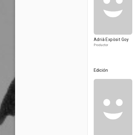
Adrià Expòsit Goy
Productor
Edición