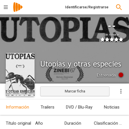
Identificarse/Registrarse
--
Sin valorar
Utopías y otras especies
Estrenada
Marcar ficha
Información
Trailers
DVD / Blu-Ray
Noticias
Título original
Año
Duración
Clasificación por edades