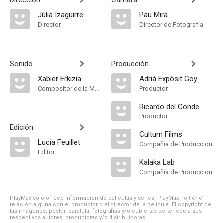
Dirección
Cámara
Júlia Izaguirre
Pau Mira
Director
Director de Fotografía
Sonido
Producción
Xabier Erkizia
Adrià Expòsit Goy
Compositor de la Música Original, Sound
Productor
Ricardo del Conde
Productor
Edición
Cultum Films
Lucía Feuillet
Compañía de Produccion
Editor
Kalaka Lab
Compañía de Produccion
PlayMax solo ofrece información de películas y series, PlayMax no tiene
relación alguna con el productor o el director de la película. El copyright de
las imágenes, póster, carátula, fotografías y/o cubiertas pertenece a sus
respectivos autores, productoras y/o distribuidoras.