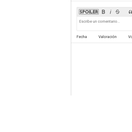
Legend of Ghost Cat in Nabeshima
Fecha
Valoración
V
--
La Batalla de Kawanakajima
--