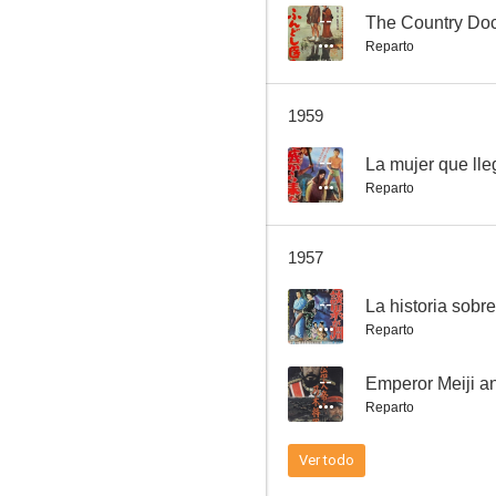
--
The Country Doc
Reparto
El misterio del techo móvil de Utusunomiya
1959
--
--
La mujer que lle
Reparto
1957
--
Reparto
Jirocho's Tale of Three Provinces: Part 6: Jirocho's Family of Wanderers
--
Emperor Meiji a
--
Reparto
Ver todo