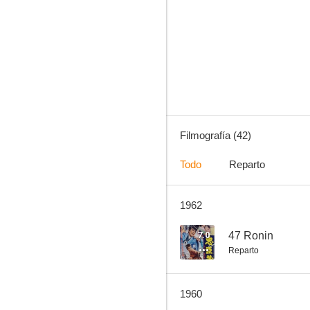
La mujer que llegó del fondo del mar
--
Filmografía (42)
Todo
Reparto
1962
Emperor Meiji and the Great Russo-Japanese War
--
7.0
47 Ronin
Reparto
1960