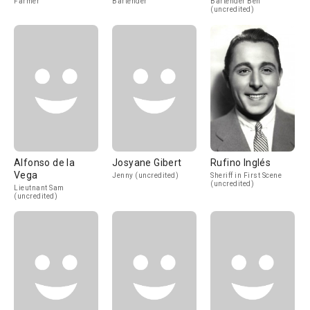
Farmer
Bartender
Bartender Ben
(uncredited)
Alfonso de la
Josyane Gibert
Rufino Inglés
Vega
Jenny (uncredited)
Sheriff in First Scene
(uncredited)
Lieutnant Sam
(uncredited)