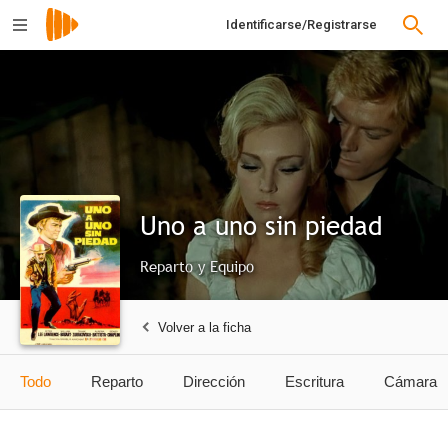
Identificarse/Registrarse
Uno a uno sin piedad
Reparto y Equipo
Volver a la ficha
Todo
Reparto
Dirección
Escritura
Cámara