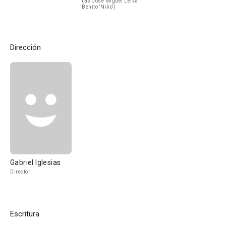
(as José Miguel Leiva
Benito 'Niño')
Dirección
Gabriel Iglesias
Director
Escritura