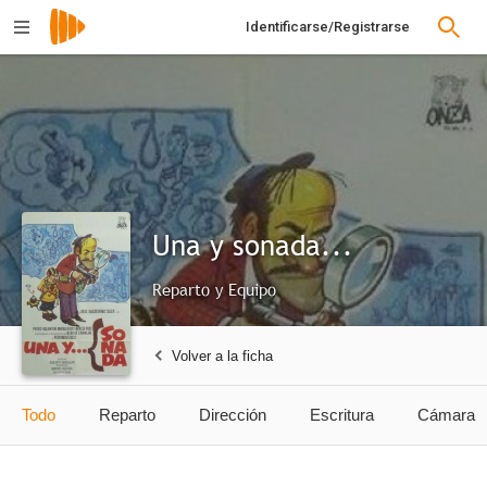
Identificarse/Registrarse
Una y sonada...
Reparto y Equipo
Volver a la ficha
Todo
Reparto
Dirección
Escritura
Cámara