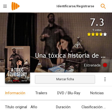
Identificarse/Registrarse
7.3
5 votos
Una tóxica historia de amor
Estrenada
Marcar ficha
Información
Trailers
DVD / Blu-Ray
Noticias
Título original
Año
Duración
Clasificación por edades