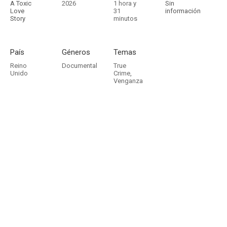
A Toxic
2026
1 hora y
Sin
Love
31
información
Story
minutos
País
Géneros
Temas
Reino
Documental
True
Unido
Crime
,
Venganza