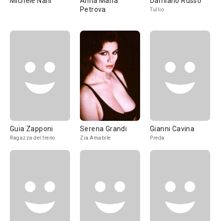
Michele Nani
Anna Maria
Damiano Russo
Petrova
Tullio
Guia Zapponi
Serena Grandi
Gianni Cavina
Ragazza del treno
Zia Amabile
Preda