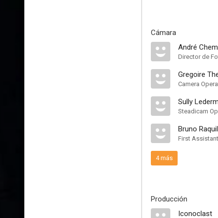
Cámara
André Chem
Director de Fo
Gregoire Th
Camera Opera
Sully Leder
Steadicam Op
Bruno Raquil
First Assista
4 más
Producción
Iconoclast