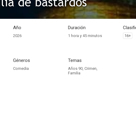
lia de bastardos
Año
Duración
Clasif
2026
1 hora y 45 minutos
16+
Géneros
Temas
Comedia
Años 90
,
Crimen
,
Familia