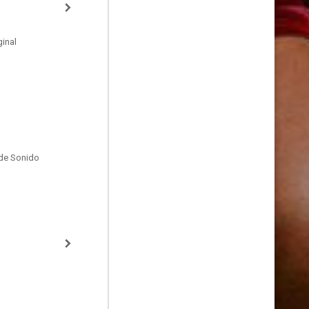
inal
de Sonido