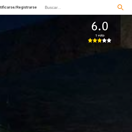
tificarse/Registrarse
6.0
1 voto