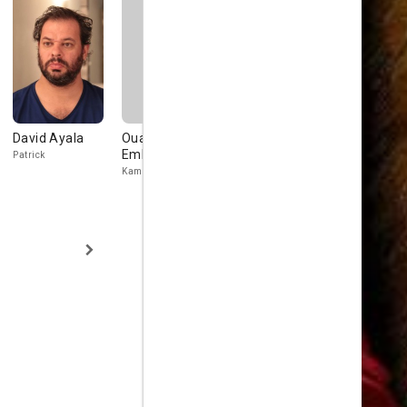
David Ayala
Ouassini
Céline
Alexandre
Embarek
Groussard
Kominek
Patrick
Kamel
Francis