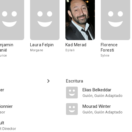
njamin
Laura Felpin
Kad Merad
Florence
anié
Foresti
Morgane
Djilali
rice
Sylvie
Escritura
er
Elias Belkeddar
Guión, Guión Adaptado
ionnier
Mourad Winter
sor
Guión, Guión Adaptado
ult
t Director