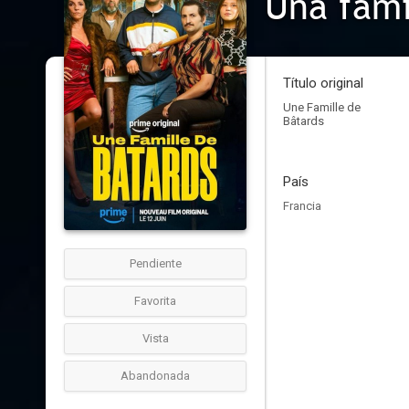
Una fami
Título original
Une Famille de
Bâtards
País
Francia
Pendiente
Favorita
Vista
Abandonada