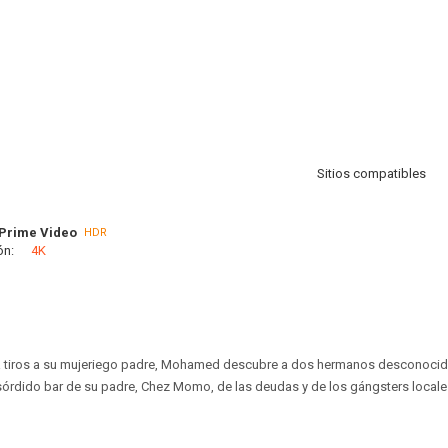
Sitios compatibles
Prime Video
HDR
ón:
4K
r a tiros a su mujeriego padre, Mohamed descubre a dos hermanos desconocid
sórdido bar de su padre, Chez Momo, de las deudas y de los gángsters locale