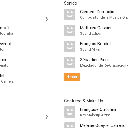
Sonido
Clément Dumoulin
Compositor de la Música Orig
etoff
Matthieu Gasnier
tografía
Sound Editor
evenot
François Boudet
tor
Sound Mixer
mann
Sébastien Pierre
erator
Mezclador de Re-Grabación 
let
4 más
nt Camera
Costume & Make-Up
Françoise Quilichini
Key Makeup Artist
Melanie Queyrel Carreno