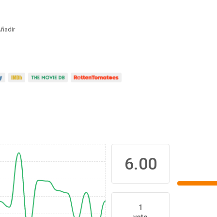
ñadir
6.00
1