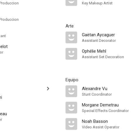
Produccion
Key Makeup Artist
Produccion
Arte
Gaëtan Aycaguer
tant
Assistant Decorator
elot
Ophélie Mehl
or
Assistant Set Decoration
Equipo
Alexandre Vu
Stunt Coordinator
ri
Morgane Demetrau
Special Effects Coordinator
neau
or
Noah Basson
Video Assist Operator