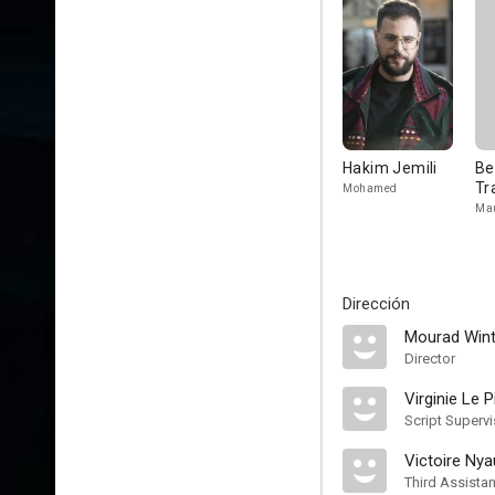
Hakim Jemili
Be
Tr
Mohamed
Mau
Dirección
Mourad Wint
Director
Virginie Le P
Script Supervi
Victoire Nya
Third Assistan