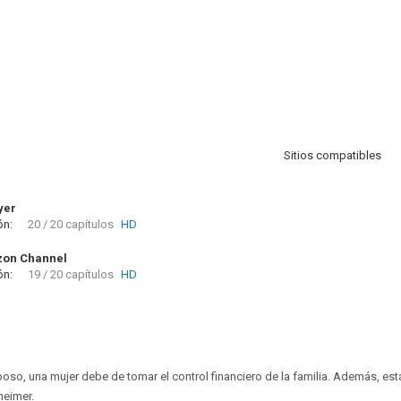
Sitios compatibles
yer
ón:
20 / 20 capítulos
HD
zon Channel
ón:
19 / 20 capítulos
HD
poso, una mujer debe de tomar el control financiero de la familia. Además, est
heimer.