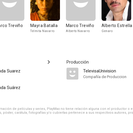
rco Treviño
Mayra Batalla
Marco Treviño
Alberto Estrella
Telmita Navarro
Alberto Navarro
Genaro
Producción
nda Suarez
TelevisaUnivision
Compañía de Produccion
nda Suárez
ación de películas y series, PlayMax no tiene relación alguna con el productor o el d
, póster, carátula, fotografías y/o cubiertas pertenece a sus respectivos autores, pr