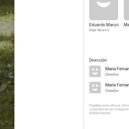
Eduardo Maruri
Ma
Pepe Navarro
Dirección
Maria Ferna
Director
María Ferna
Creador
PlayMax solo ofrece inform
copyright de las imágenes
distribuidoras.