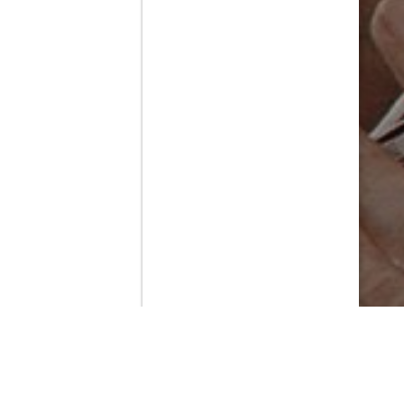
Contenido que expirara en VOD
Amazon Prime Video
Movistar+