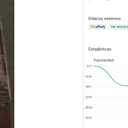
Enlaces externos
Estadísticas
Popularidad
977
1434
1891
2349
2806
3263