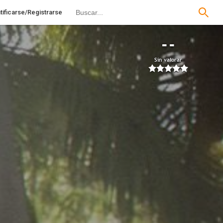
tificarse/Registrarse
--
Sin valorar