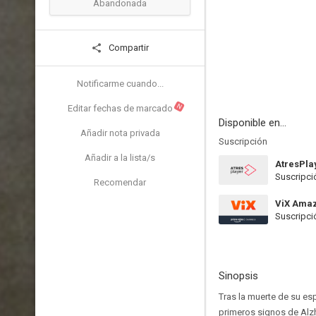
Abandonada
Compartir
Notificarme cuando...
N
Editar fechas de marcado
Disponible en...
Añadir nota privada
Suscripción
Añadir a la lista/s
AtresPla
Suscripci
Recomendar
ViX Ama
Suscripci
Sinopsis
Tras la muerte de su es
primeros signos de Alz