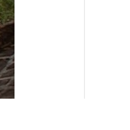
PlayMax
2026
Series populares
La Casa del Dragón
Silo