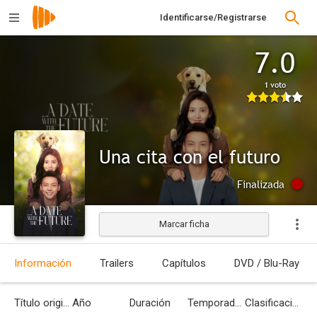
Identificarse/Registrarse
7.0
1 voto
Una cita con el futuro
Finalizada
Marcar ficha
Información
Trailers
Capítulos
DVD / Blu-Ray
Título original
Año
Duración
Temporadas
Clasificación por edades