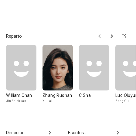
Reparto
William Chan
Zhang Ruonan
CiSha
Luo Qiuyu
Jin Shichuan
Xu Lai
Zang Qiu
Dirección
Escritura