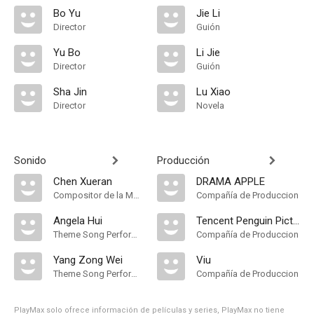
Bo Yu
Jie Li
Director
Guión
Yu Bo
Li Jie
Director
Guión
Sha Jin
Lu Xiao
Director
Novela
Sonido
Producción
Chen Xueran
DRAMA APPLE
Compositor de la Música Original, Theme Song Performance
Compañía de Produccion
Angela Hui
Tencent Penguin Pictures
Theme Song Performance
Compañía de Produccion
Yang Zong Wei
Viu
Theme Song Performance
Compañía de Produccion
PlayMax solo ofrece información de películas y series, PlayMax no tiene