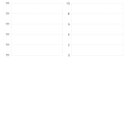
???
10
???
8
???
6
???
4
???
2
???
0