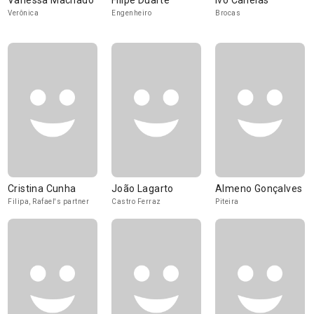
Vanessa Machado
Filipe Duarte
Ivo Canelas
Verônica
Engenheiro
Brocas
Cristina Cunha
João Lagarto
Almeno Gonçalves
Filipa, Rafael's partner
Castro Ferraz
Piteira