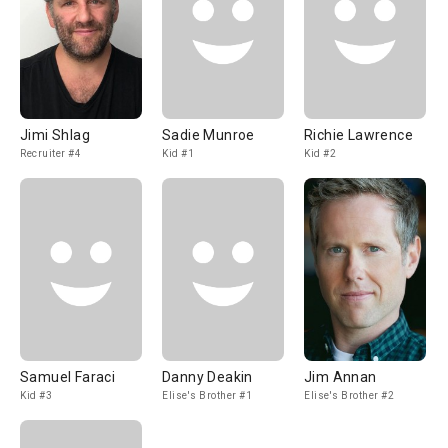
Jimi Shlag
Sadie Munroe
Richie Lawrence
Recruiter #4
Kid #1
Kid #2
Samuel Faraci
Danny Deakin
Jim Annan
Kid #3
Elise's Brother #1
Elise's Brother #2