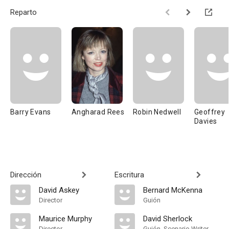
Reparto
Barry Evans
Angharad Rees
Robin Nedwell
Geoffrey
Davies
Dirección
Escritura
David Askey
Bernard McKenna
Director
Guión
Maurice Murphy
David Sherlock
Director
Guión, Scenario Writer