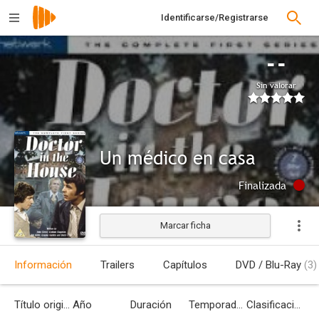
Identificarse/Registrarse
--
Sin valorar
Un médico en casa
Finalizada
Marcar ficha
Información
Trailers
Capítulos
DVD / Blu-Ray
(3)
Título original
Año
Duración
Temporadas
Clasificación por edades